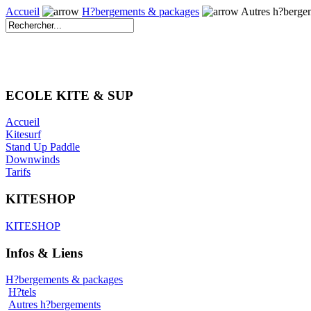
Accueil
H?bergements & packages
Autres h?berge
ECOLE KITE & SUP
Accueil
Kitesurf
Stand Up Paddle
Downwinds
Tarifs
KITESHOP
KITESHOP
Infos & Liens
H?bergements & packages
H?tels
Autres h?bergements